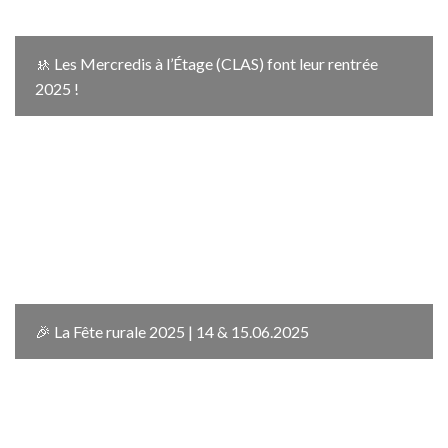
🚸 Les Mercredis à l’Étage (CLAS) font leur rentrée
2025 !
🎉 La Fête rurale 2025 | 14 & 15.06.2025